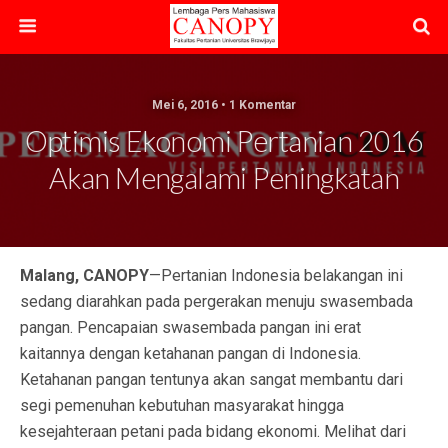
Mei 6, 2016 • 1 Komentar
Optimis Ekonomi Pertanian 2016
Akan Mengalami Peningkatan
Malang, CANOPY
—Pertanian Indonesia belakangan ini
sedang diarahkan pada pergerakan menuju swasembada
pangan. Pencapaian swasembada pangan ini erat
kaitannya dengan ketahanan pangan di Indonesia.
Ketahanan pangan tentunya akan sangat membantu dari
segi pemenuhan kebutuhan masyarakat hingga
kesejahteraan petani pada bidang ekonomi. Melihat dari