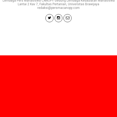
Lembaga Pers Mahasiswa CANOPY Gedung Lembaga Kedaulatan Mahasiswa
Lantai 2 Kav 7, Fakultas Pertanian, Universitas Brawijaya
redaksi@persmacanopy.com