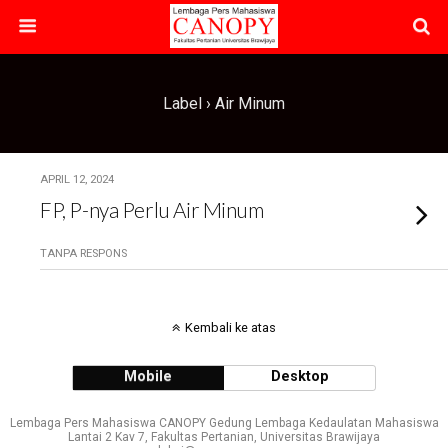
Label › Air Minum
APRIL 12, 2024
FP, P-nya Perlu Air Minum
TANPA RESPONS
Kembali ke atas
Mobile
Desktop
Lembaga Pers Mahasiswa CANOPY Gedung Lembaga Kedaulatan Mahasiswa
Lantai 2 Kav 7, Fakultas Pertanian, Universitas Brawijaya