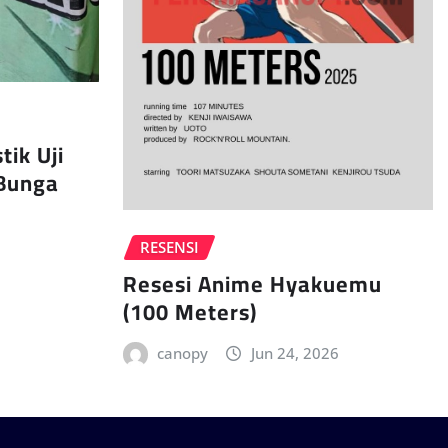
tik Uji
Bunga
RESENSI
Resesi Anime Hyakuemu
(100 Meters)
canopy
Jun 24, 2026