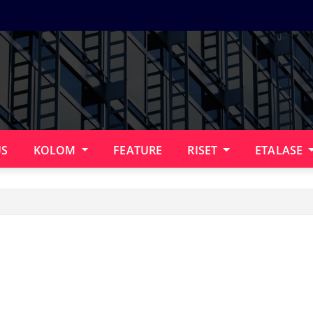
US
KOLOM
FEATURE
RISET
ETALASE