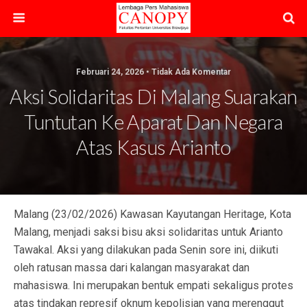
Februari 24, 2026 • Tidak Ada Komentar
Aksi Solidaritas Di Malang Suarakan
Tuntutan Ke Aparat Dan Negara
Atas Kasus Arianto
Malang (23/02/2026) Kawasan Kayutangan Heritage, Kota
Malang, menjadi saksi bisu aksi solidaritas untuk Arianto
Tawakal. Aksi yang dilakukan pada Senin sore ini, diikuti
oleh ratusan massa dari kalangan masyarakat dan
mahasiswa. Ini merupakan bentuk empati sekaligus protes
atas tindakan represif oknum kepolisian yang merenggut