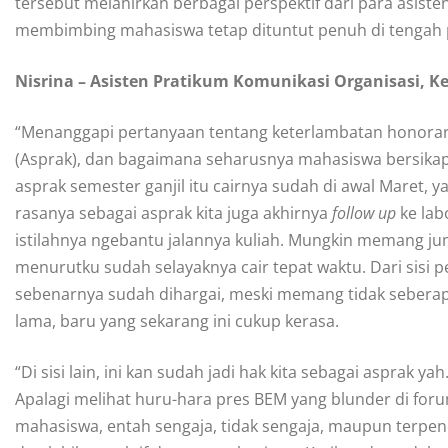
tersebut melahirkan berbagai perspektif dari para asi
membimbing mahasiswa tetap dituntut penuh di tengah p
Nisrina – Asisten Pratikum Komunikasi Organisasi,
“Menanggapi pertanyaan tentang keterlambatan honorar
(Asprak), dan bagaimana seharusnya mahasiswa bersikap
asprak semester ganjil itu cairnya sudah di awal Maret, y
rasanya sebagai asprak kita juga akhirnya
follow up
ke lab
istilahnya ngebantu jalannya kuliah. Mungkin memang ju
menurutku sudah selayaknya cair tepat waktu. Dari sis
sebenarnya sudah dihargai, meski memang tidak seber
lama, baru yang sekarang ini cukup kerasa.
“Di sisi lain, ini kan sudah jadi hak kita sebagai asprak
Apalagi melihat huru-hara pres BEM yang blunder di for
mahasiswa, entah sengaja, tidak sengaja, maupun terpence