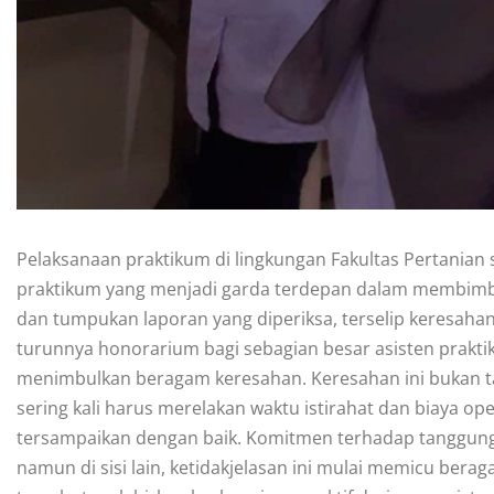
Pelaksanaan praktikum di lingkungan Fakultas Pertanian 
praktikum yang menjadi garda terdepan dalam membimbi
dan tumpukan laporan yang diperiksa, terselip keresah
turunnya honorarium bagi sebagian besar asisten prakt
menimbulkan beragam keresahan. Keresahan ini bukan ta
sering kali harus merelakan waktu istirahat dan biaya op
tersampaikan dengan baik. Komitmen terhadap tanggung 
namun di sisi lain, ketidakjelasan ini mulai memicu berag