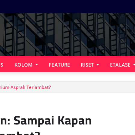
US
KOLOM
FEATURE
RISET
ETALASE
arium Asprak Terlambat?
han: Sampai Kapan