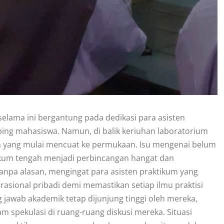
selama ini bergantung pada dedikasi para asisten
ng mahasiswa. Namun, di balik keriuhan laboratorium
an yang mulai mencuat ke permukaan. Isu mengenai belum
ikum tengah menjadi perbincangan hangat dan
npa alasan, mengingat para asisten praktikum yang
erasional pribadi demi memastikan setiap ilmu praktisi
jawab akademik tetap dijunjung tinggi oleh mereka,
am spekulasi di ruang-ruang diskusi mereka. Situasi