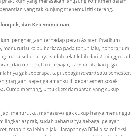
sten praktikum yang merasakan langsung komitmen dalam
enantian yang tak kunjung menemui titik terang.
 Kelompok, dan Kepemimpinan
ium, penghargaan terhadap peran Asisten Pratikum
, menurutku kalau berkaca pada tahun lalu, honorarium
ang mana sebenarnya sudah telat lebih dari 2 minggu. Jadi
oran, dan menurutku itu wajar, karena kita kan juga
mlahnya gak seberapa, tapi sebagai
reward
satu semester,
i penghargaan, sepengalamanku di departemen sosek
apa. Cuma memang, untuk keterlambatan yang cukup
 yah. Jadi menurutku, mahasiswa gak cukup hanya menunggu.
um lingkar asprak, sudah seharusnya sebagai pelayan
t, tetap bisa lebih bijak. Harapannya BEM bisa refleksi