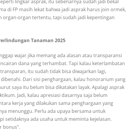
perti lingkar asprak, itu sebenarnya sudah jadi bekal
ma di FP masih lekat bahwa jadi asprak harus join ormek,
an organ-organ tertentu, tapi sudah jadi kepentingan
 Perlindungan Tanaman 2025
nggap wajar jika memang ada alasan atau transparansi
 pencairan dana yang terhambat. Tapi kalau keterlambatan
 transparan, itu sudah tidak bisa diwajarkan lagi,
dibenahi. Dari sisi penghargaan, kalau honorarium yang
urut saya itu belum bisa dikatakan layak. Apalagi asprak
ikum. Jadi, kalau apresiasi dasarnya saja belum
ntara kerja yang dilakukan sama penghargaan yang
anya menunggu. Perlu ada upaya bersama untuk
tapi setidaknya ada usaha untuk meminta kejelasan.
r bonus”.