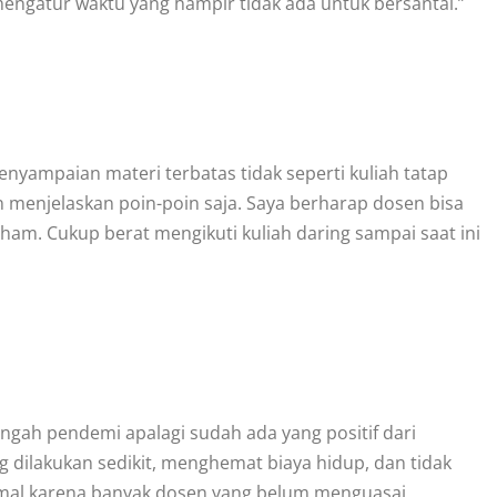
 mengatur waktu yang hampir tidak ada untuk bersantai.”
 penyampaian materi terbatas tidak seperti kuliah tatap
 menjelaskan poin-poin saja. Saya berharap dosen bisa
am. Cukup berat mengikuti kuliah daring sampai saat ini
ngah pendemi apalagi sudah ada yang positif dari
g dilakukan sedikit, menghemat biaya hidup, dan tidak
mal karena banyak dosen yang belum menguasai