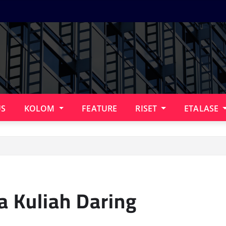
US
KOLOM
FEATURE
RISET
ETALASE
 Kuliah Daring