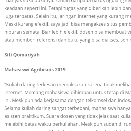
“Banyak suka dukanya. Ya kan daripada harus ngulang sem
keadaan seperti ini. Tetapi tugas yang diberikan lebih 
juga terbatas. Selain itu, jaringan internet yang kuran
Meski kurang efektif, saya jadi bisa mengakses situs pe
hiburan semata. Biar lebih efektif, dosen bisa membuat 
atau memberi referensi dan buku yang bisa diakses, seh
Siti Qomariyah
Mahasiswi Agribisnis 2019
“Kuliah daring terkesan memaksakan karena tidak meliha
internet. Memang mahasiswa dihimbau untuk tetap di Ma
ini. Meskipun ada kerjasama dengan telkomsel dan indos
Selama kuliah daring sangat terbebani, mahasiswa hanya 
asisten praktikum. Suara dosen yang tidak jelas saat kul
melebihi batas waktu perkuliahan. Meskipun sudah di r