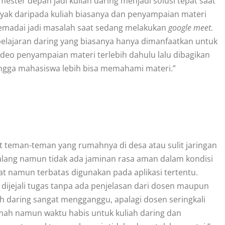
ester depan jadi kuliah daring menjadi solusi tepat saat
banyak daripada kuliah biasanya dan penyampaian materi
g memadai jadi masalah saat sedang melakukan
google meet
.
mbelajaran daring yang biasanya hanya dimanfaatkan untuk
video penyampaian materi terlebih dahulu lalu dibagikan
ingga mahasiswa lebih bisa memahami materi.”
t teman-teman yang rumahnya di desa atau sulit jaringan
lang namun tidak ada jaminan rasa aman dalam kondisi
at namun terbatas digunakan pada aplikasi tertentu.
dijejali tugas tanpa ada penjelasan dari dosen maupun
iah daring sangat mengganggu, apalagi dosen seringkali
umah namun waktu habis untuk kuliah daring dan