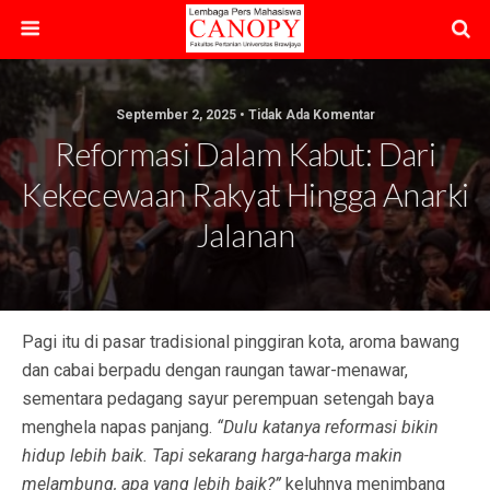
September 2, 2025 • Tidak Ada Komentar
Reformasi Dalam Kabut: Dari
Kekecewaan Rakyat Hingga Anarki
Jalanan
Pagi itu di pasar tradisional pinggiran kota, aroma bawang
dan cabai berpadu dengan raungan tawar-menawar,
sementara pedagang sayur perempuan setengah baya
menghela napas panjang.
“Dulu katanya reformasi bikin
hidup lebih baik. Tapi sekarang harga-harga makin
melambung, apa yang lebih baik?”
keluhnya menimbang