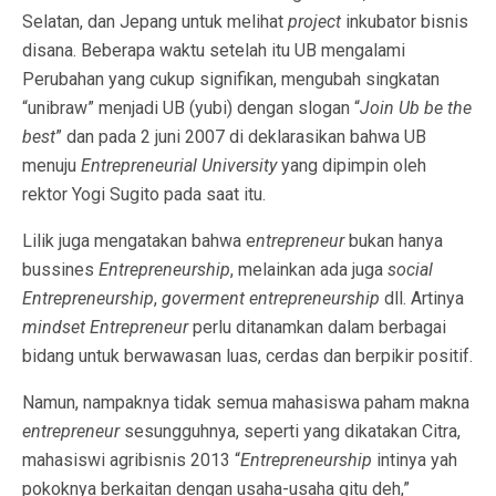
Selatan, dan Jepang untuk melihat
project
inkubator bisnis
disana. Beberapa waktu setelah itu UB mengalami
Perubahan yang cukup signifikan, mengubah singkatan
“unibraw” menjadi UB (yubi) dengan slogan “
Join Ub be the
best
” dan pada 2 juni 2007 di deklarasikan bahwa UB
menuju
Entrepreneurial University
yang dipimpin oleh
rektor Yogi Sugito pada saat itu.
Lilik juga mengatakan bahwa e
ntrepreneur
bukan hanya
bussines
Entrepreneurship
, melainkan ada juga
social
Entrepreneurship
,
goverment entrepreneurship
dll. Artinya
mindset Entrepreneur
perlu ditanamkan dalam berbagai
bidang untuk berwawasan luas, cerdas dan berpikir positif.
Namun, nampaknya tidak semua mahasiswa paham makna
entrepreneur
sesungguhnya, seperti yang dikatakan Citra,
mahasiswi agribisnis 2013 “
Entrepreneurship
intinya yah
pokoknya berkaitan dengan usaha-usaha gitu deh,”