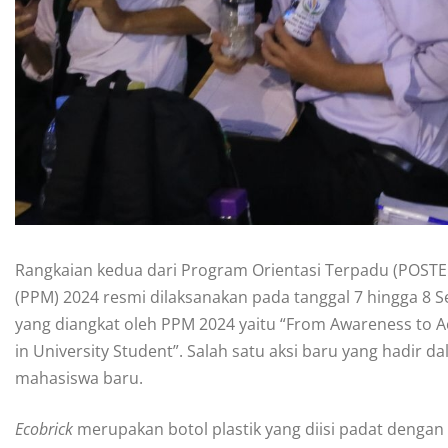
Rangkaian kedua dari Program Orientasi Terpadu (POST
(PPM) 2024 resmi dilaksanakan pada tanggal 7 hingga 8 Se
yang diangkat oleh PPM 2024 yaitu “From Awareness to Act
in University Student”. Salah satu aksi baru yang hadir
mahasiswa baru.
Ecobrick
merupakan botol plastik yang diisi padat dengan