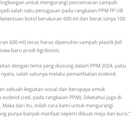
lingkungan untuk mengurangi pencemaran sampah
njadi salah satu penugasan pada rangkaian PPM FP UB
ketentuan botol berukuran 600 ml dan berat isinya 100
uran 600 ml) terus harus dipenuhin sampah plastik
full
swa baru prodi Agribisnis.
kaitan dengan tema yang diusung dalam PPM 2024, yaitu
i nyata, salah satunya melalui pemanfaatan
ecobrick
.
n sebuah kegiatan sosial dan berupaya untuk
n
ecobrick
(red. pada rangkaian PPM). Diketahui juga di
 Maka dari itu, inilah cara kami untuk mengurangi
ang punya banyak manfaat seperti dibuat meja dan kursi,”