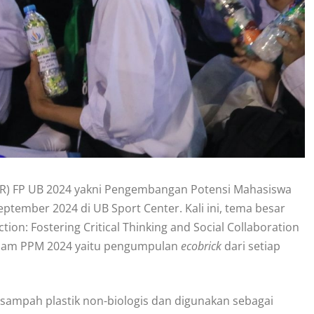
ER) FP UB 2024 yakni Pengembangan Potensi Mahasiswa
ptember 2024 di UB Sport Center. Kali ini, tema besar
ion: Fostering Critical Thinking and Social Collaboration
 dalam PPM 2024 yaitu pengumpulan
ecobrick
dari setiap
 sampah plastik non-biologis dan digunakan sebagai