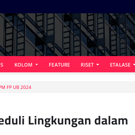
US
KOLOM
FEATURE
RISET
ETALASE
PPM FP UB 2024
Peduli Lingkungan dalam