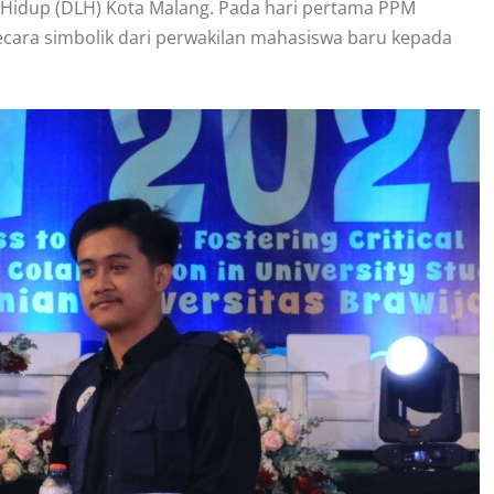
n Hidup (DLH) Kota Malang. Pada hari pertama PPM
ecara simbolik dari perwakilan mahasiswa baru kepada