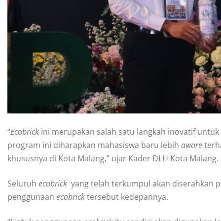
“
Ecobrick
ini merupakan salah satu langkah inovatif unt
program ini diharapkan mahasiswa baru lebih
aware
terh
khususnya di Kota Malang,” ujar Kader DLH Kota Malang.
Seluruh
ecobrick
yang telah terkumpul akan diserahkan 
penggunaan
ecobrick
tersebut kedepannya.