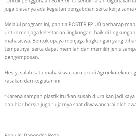
“Untuk penggunaan
ecobrick
itu sendiri akan digunakan 
juga biasanya ada kegiatan pengabdian serta kerja sama
Melalui program ini, panitia POSTER FP UB berharap mah
untuk menjaga kelestarian lingkungan, baik di lingkunga
mahasiswa. Bentuk upaya menjaga lingkungan yang dih
tempatnya, serta dapat memilah dan memilih jenis samp
pengomposan.
Hesty, salah satu mahasiswa baru prodi Agroekoteknolo
rasakan dari kegiatan ini.
“Karena sampah plastik itu ‘kan susah diuraikan jadi ka
dan biar bersih juga,” ujarnya saat diwawancarai oleh aw
Penulis: Danendra Reza