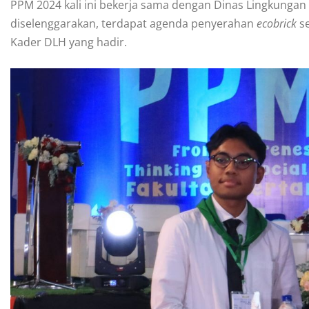
PPM 2024 kali ini bekerja sama dengan Dinas Lingkunga
diselenggarakan, terdapat agenda penyerahan
ecobrick
s
Kader DLH yang hadir.