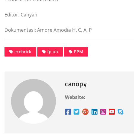
Editor: Cahyani
Dokumentasi: Amore Amodia H. C. A. P
ecobrick
fp ub
PPM
canopy
Website: